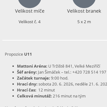
Velikost míče
Velikost branek
Velikost č. 4
5 x 2 m
Propozice
U11
Mattoni Aréna:
U Tržiště 841, Velké Meziříčí
Šéf arény:
Jan Šimáček – tel.: +420 728 514 197
Začátek turnaje:
9:00 hod.
Hrací dny:
sobota 20. 6. 2026, neděle 21. 6. 20
Hrací čas:
12 minut
Celková minutáž:
216 minut na tým