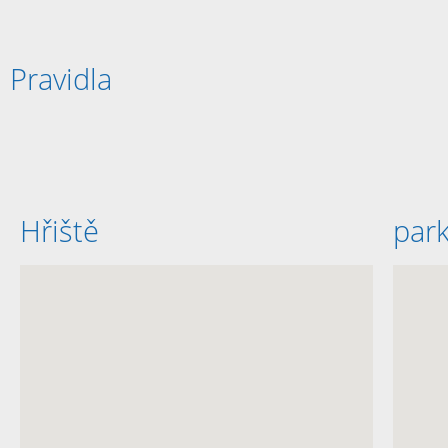
Pravidla
Hřiště
par