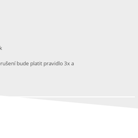
k
šení bude platit pravidlo 3x a