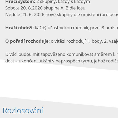
Hrací systém:
2 skupiny, každý s každým
Sobota 20. 6.2026 skupina A, B dle losu
Neděle 21. 6. 2026 nové skupiny dle umístění (přeloso
Hráči obdrží:
každý účastnickou medaili, první 3 umíst
O pořadí rozhoduje:
o vítězi rozhodují 1. body, 2. vzá
Diváci budou mít zapovězeno komunikovat směrem k ro
dost – ukončení utkání v neprospěch týmu, jehož rodič
Rozlosování