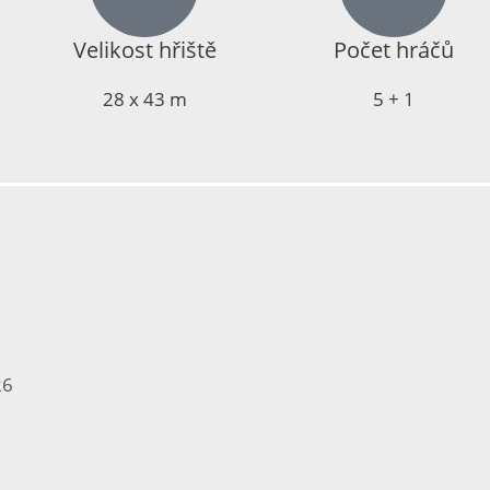
Velikost hřiště
Počet hráčů
28 x 43 m
5 + 1
26