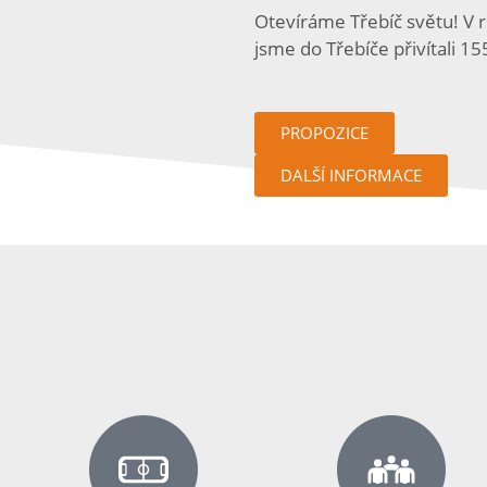
Otevíráme Třebíč světu! V 
jsme do Třebíče přivítali 1
PROPOZICE
DALŠÍ INFORMACE