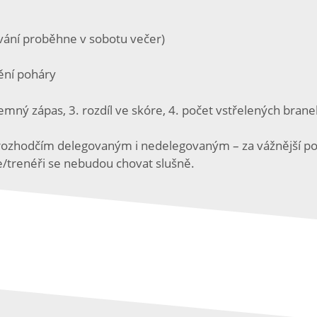
vání proběhne v sobotu večer)
ění poháry
jemný zápas, 3. rozdíl ve skóre, 4. počet vstřelených brane
zhodčím delegovaným i nedelegovaným – za vážnější poru
e/trenéři se nebudou chovat slušně.