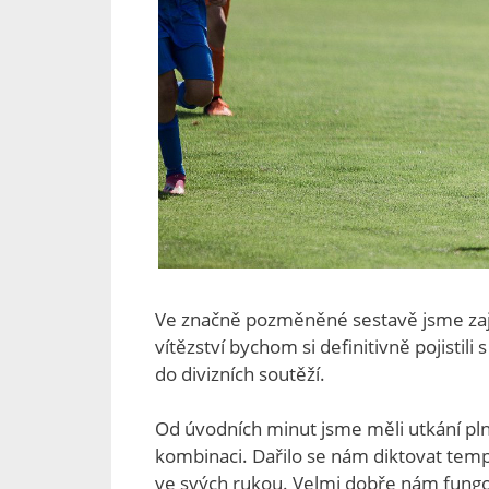
Ve značně pozměněné sestavě jsme zajíž
vítězství bychom si definitivně pojistil
do divizních soutěží.
Od úvodních minut jsme měli utkání pln
kombinaci. Dařilo se nám diktovat tempo 
ve svých rukou. Velmi dobře nám fungo