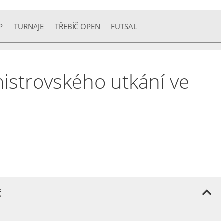
P
TURNAJE
TŘEBÍČ OPEN
FUTSAL
mistrovského utkání ve
č