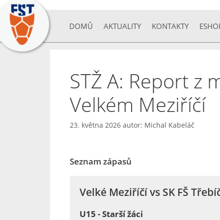
DOMŮ
AKTUALITY
KONTAKTY
ESHO
STŽ A: Report z 
Velkém Meziříčí
23. května 2026
autor:
Michal Kabeláč
Seznam zápasů
Velké Meziříčí vs SK FŠ Třebí
U15 - Starší žáci