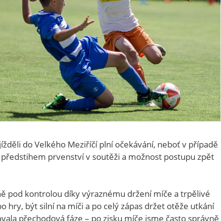
děli do Velkého Meziříčí plní očekávání, neboť v případě
i s předstihem prvenství v soutěži a možnost postupu zpět
ě pod kontrolou díky výraznému držení míče a trpělivé
hry, být silní na míči a po celý zápas držet otěže utkání
vala přechodová fáze – po zisku míče jsme často správně