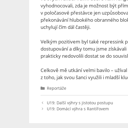
vyhodnocovali, zda je možnost být přímo
v poločasové přestávce jen uzpůsobovali
překonávání hlubokého obranného bloku
uchylují čím dál častěji.
Velkým pozitivem byl také repressink po 
dostupování a díky tomu jsme získával
prakticky nedovolili dostat se do souvis
Celkově mě utkání velmi bavilo – užíval 
z toho, jak svou šanci využili i mladší klu
Reportáže
U19: Další výhry s jistotou postupu
U19: Domácí výhra s Rantířovem