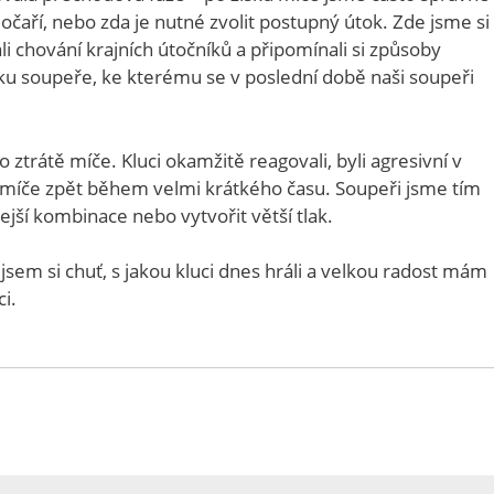
čaří, nebo zda je nutné zvolit postupný útok. Zde jsme si
 chování krajních útočníků a připomínali si způsoby
 soupeře, ke kterému se v poslední době naši soupeři
ztrátě míče. Kluci okamžitě reagovali, byli agresivní v
i míče zpět během velmi krátkého času. Soupeři jsme tím
lejší kombinace nebo vytvořit větší tlak.
jsem si chuť, s jakou kluci dnes hráli a velkou radost mám
ci.