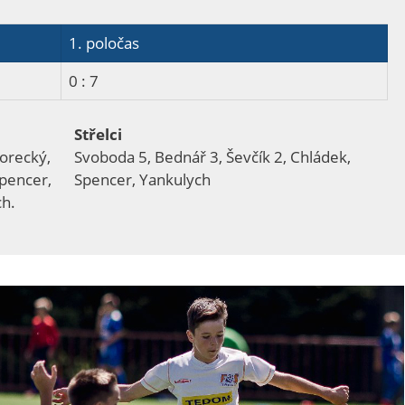
1. poločas
0 : 7
Střelci
Horecký,
Svoboda 5, Bednář 3, Ševčík 2, Chládek,
Spencer,
Spencer, Yankulych
ch.