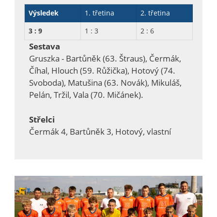
Výsledek
1. třetina
2. třetina
3 : 9
1 : 3
2 : 6
Sestava
Gruszka - Bartůněk (63. Štraus), Čermák,
Číhal, Hlouch (59. Růžička), Hotový (74.
Svoboda), Matušina (63. Novák), Mikuláš,
Pelán, Tržil, Vala (70. Mičánek).
Střelci
Čermák 4, Bartůněk 3, Hotový, vlastní