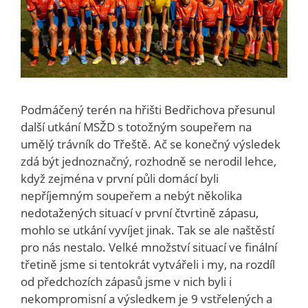
Podmáčený terén na hřišti Bedřichova přesunul
další utkání MSŽD s totožným soupeřem na
umělý trávník do Třeště. Ač se konečný výsledek
zdá být jednoznačný, rozhodně se nerodil lehce,
když zejména v první půli domácí byli
nepříjemným soupeřem a nebýt několika
nedotažených situací v první čtvrtině zápasu,
mohlo se utkání vyvíjet jinak. Tak se ale naštěstí
pro nás nestalo. Velké množství situací ve finální
třetině jsme si tentokrát vytvářeli i my, na rozdíl
od předchozích zápasů jsme v nich byli i
nekompromisní a výsledkem je 9 vstřelených a