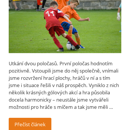
Utkání dvou poločasů. První poločas hodnotím
pozitivně. Vstoupili jsme do něj společně, vnímali
jsme rozvržení hrací plochy, hráčů v ní a s tím
jsme i situace řešili v náš prospěch. Vyniklo z nich
několik krásných gólových akcí a hra působila
docela harmonicky – neustále jsme vytvářeli
možnosti pro hráče s míčem a tak jsme měli …
Přečíst článek