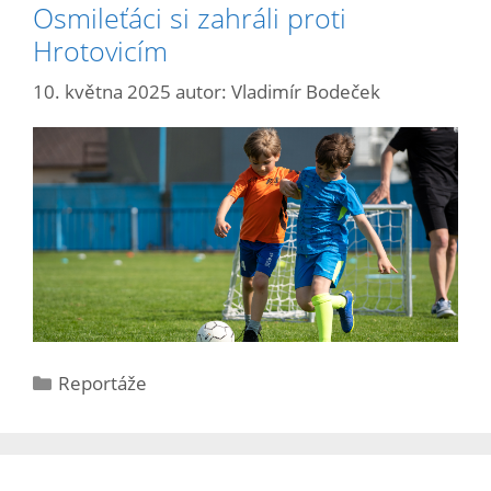
Osmileťáci si zahráli proti
Hrotovicím
10. května 2025
autor:
Vladimír Bodeček
Reportáže