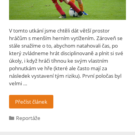
V tomto utkání jsme chtěli dát větší prostor
hráčům s menším herním vytížením. Zároveň se
stále snažíme o to, abychom natahovali čas, po
který zvládneme hrát disciplinovaně a plnit si své
úkoly, i když hráči tíhnou ke svým vlastním
pohnutkám ve hře (které ale často mají za
následek vystavení tým riziku). První poločas byl
velmi …
Přečíst článek
Reportáže