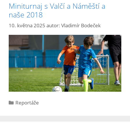
Miniturnaj s Valčí a Náměští a
naše 2018
10. května 2025
autor:
Vladimír Bodeček
Reportáže