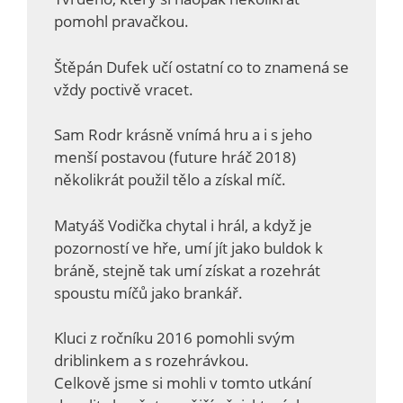
pomohl pravačkou.
Štěpán Dufek učí ostatní co to znamená se
vždy poctivě vracet.
Sam Rodr krásně vnímá hru a i s jeho
menší postavou (future hráč 2018)
několikrát použil tělo a získal míč.
Matyáš Vodička chytal i hrál, a když je
pozorností ve hře, umí jít jako buldok k
bráně, stejně tak umí získat a rozehrát
spoustu míčů jako brankář.
Kluci z ročníku 2016 pomohli svým
driblinkem a s rozehrávkou.
Celkově jsme si mohli v tomto utkání