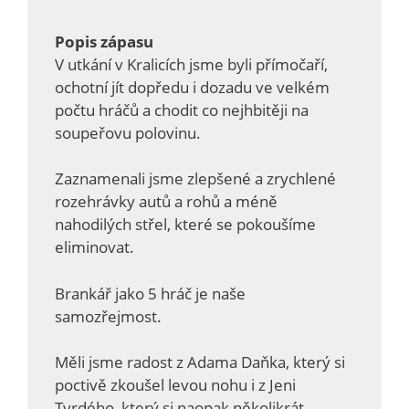
Popis zápasu
V utkání v Kralicích jsme byli přímočaří,
ochotní jít dopředu i dozadu ve velkém
počtu hráčů a chodit co nejhbitěji na
soupeřovu polovinu.
Zaznamenali jsme zlepšené a zrychlené
rozehrávky autů a rohů a méně
nahodilých střel, které se pokoušíme
eliminovat.
Brankář jako 5 hráč je naše
samozřejmost.
Měli jsme radost z Adama Daňka, který si
poctivě zkoušel levou nohu i z Jeni
Tvrdého, který si naopak několikrát