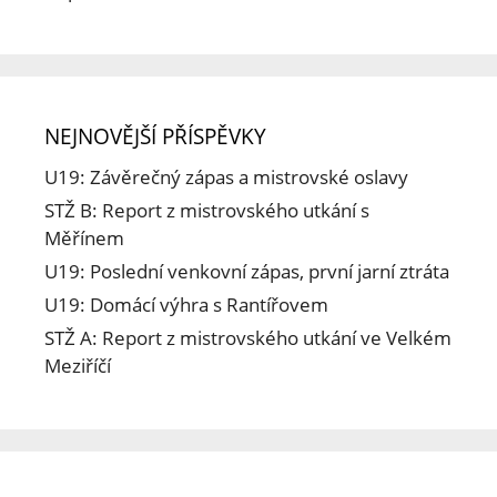
NEJNOVĚJŠÍ PŘÍSPĚVKY
U19: Závěrečný zápas a mistrovské oslavy
STŽ B: Report z mistrovského utkání s
Měřínem
U19: Poslední venkovní zápas, první jarní ztráta
U19: Domácí výhra s Rantířovem
STŽ A: Report z mistrovského utkání ve Velkém
Meziříčí