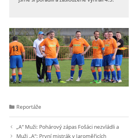
Reportáže
„A“ Muži: Pohárový zápas Fošáci nezvládli a
Muži „A“: První mistrák v Jaroměřicích