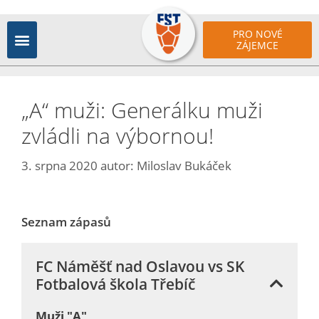
PRO NOVÉ
ZÁJEMCE
„A“ muži: Generálku muži
zvládli na výbornou!
3. srpna 2020
autor:
Miloslav Bukáček
Seznam zápasů
FC Náměšť nad Oslavou vs SK
Fotbalová škola Třebíč
Muži "A"