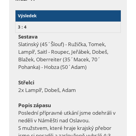
Výsledek
3 : 4
Sestava
Slatinský (45´Šlouf) - Ružička, Tomek,
Lampíř, Saitl - Roupec, Jeřábek, Dobeš,
Blažek, Oberreiter (35´Macek, 70´
Pohanka) - Hobza (50´Adam)
Střelci
2x Lampíř, Dobeš, Adam
Popis zápasu
Poslední přípravné utkání jsme odehráli v
neděli v Náměšti nad Oslavou.
S mužstvem, které hraje krajský přebor
jsme si poradili a zaslouženě vyhráli 4:3.