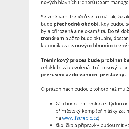
nových hlavních trenérů (team manage
Se změnami trenérů se to má tak, že
a
bude
přechodné období,
kdy budou s
byla přirozená a ne okamžitá. Do té d
trenérem
a až to bude aktuální, dostan
komunikovat
s novým hlavním tren
Tréninkový proces bude probíhat be
celoklubová dovolená. Tréninkový proc
přerušení až do vánoční přestávky.
O prázdninách budou z tohoto režimu 2
žáci budou mít volno i v týdnu o
příměstský kemp (přihlášky zat
na
www.fstrebic.cz
)
školička a přípravky budou mít v