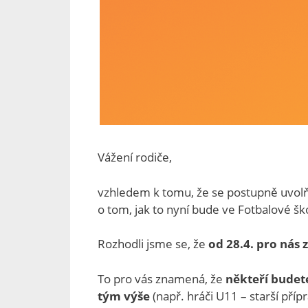
Vážení rodiče,
vzhledem k tomu, že se postupně uvolň
o tom, jak to nyní bude ve Fotbalové šk
Rozhodli jsme se, že
od 28.4. pro nás
To pro vás znamená, že
někteří budet
tým výše
(např. hráči U11 – starší příp