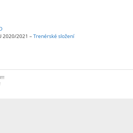
D
 2020/2021 –
Trenérské složení
!!
!