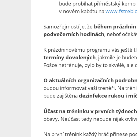
bude probíhat příměstský kemp 
v novém kabátu na
www.fstrebic
Samozřejmostí je, že
během prázdnin 
podvečerních hodinách
, neboť očeká
K prázdninovému programu vás ještě tí
termíny dovolených
, jakmile je bude
Fošce netrénuje, bylo by to skvělé, ale 
O aktuálních organizačních podrob
budou informovat vaši trenéři. Na trén
bude zajištěna
dezinfekce rukou i mí
Účast na tréninku v prvních týdnech
obavy. Neúčast tedy nebude nijak ovliv
Na první trénink každý hráč přinese p