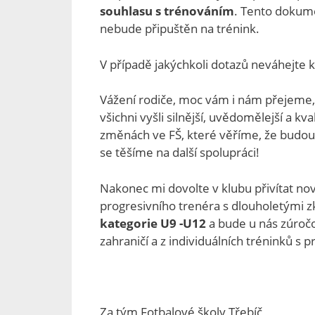
souhlasu s trénováním
. Tento dokume
nebude připuštěn na trénink.
V případě jakýchkoli dotazů neváhejte 
Vážení rodiče, moc vám i nám přejeme, 
všichni vyšli silnější, uvědomělejší a kv
změnách ve FŠ, které věříme, že budou
se těšíme na další spolupráci!
Nakonec mi dovolte v klubu přivítat no
progresivního trenéra s dlouholetými z
kategorie U9 -U12
a bude u nás zúročo
zahraničí a z individuálních tréninků s p
Za tým Fotbalové školy Třebíč