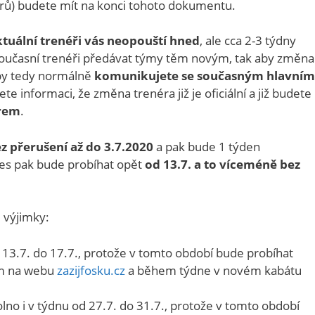
rů) budete mít na konci tohoto dokumentu.
ktuální trenéři vás neopouští hned
, ale cca 2-3 týdny
oučasní trenéři předávat týmy těm novým, tak aby změna
oby tedy normálně
komunikujete se současným hlavním
ete informaci, že změna trenéra již je oficiální a již budete
érem
.
z přerušení až do 3.7.2020
a pak bude 1 týden
es pak bude probíhat opět
od 13.7. a to víceméně bez
 výjimky:
d 13.7. do 17.7., protože v tomto období bude probíhat
ím na webu
zazijfosku.cz
a během týdne v novém kabátu
olno i v týdnu od 27.7. do 31.7., protože v tomto období