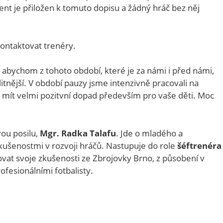
nt je přiložen k tomuto dopisu a žádný hráč bez něj
kontaktovat trenéry.
abychom z tohoto období, které je za námi i před námi,
alitnější. V období pauzy jsme intenzivně pracovali na
 mít velmi pozitvní dopad především pro vaše děti. Moc
vou posilu,
Mgr. Radka Talafu
. Jde o mladého a
kušenostmi v rozvoji hráčů. Nastupuje do role
šéftrenéra
vat svoje zkušenosti ze Zbrojovky Brno, z působení v
rofesionálními fotbalisty.