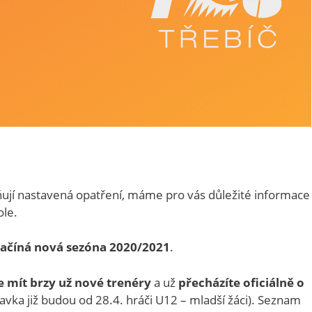
ují nastavená opatření, máme pro vás důležité informace
ole.
 začíná nová sezóna 2020/2021
.
e mít brzy už nové trenéry
a už
přecházíte oficiálně o
ravka již budou od 28.4. hráči U12 – mladší žáci). Seznam