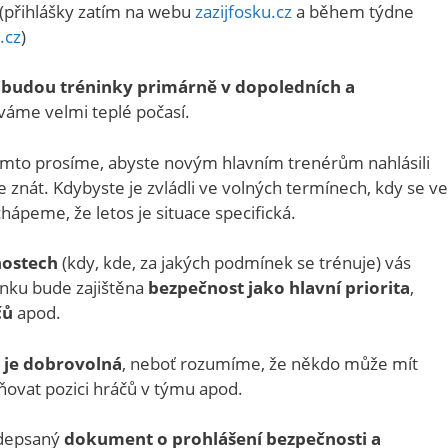
(přihlášky zatím na webu
zazijfosku.cz
a během týdne
.cz
)
budou tréninky primárně v dopoledních a
váme velmi teplé počasí.
mto prosíme, abyste novým hlavním trenérům nahlásili
te znát. Kdybyste je zvládli ve volných termínech, kdy se ve
chápeme, že letos je situace specifická.
nostech
(kdy, kde, za jakých podmínek se trénuje) vás
inku bude zajištěna
bezpečnost jako hlavní priorita
,
čů
apod.
 je dobrovolná
, neboť rozumíme, že někdo může mít
ňovat pozici hráčů v týmu apod.
odepsaný
dokument o prohlášení bezpečnosti a