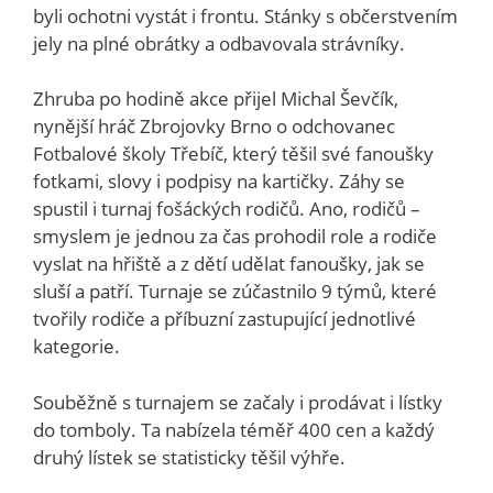
byli ochotni vystát i frontu. Stánky s občerstvením
jely na plné obrátky a odbavovala strávníky.
Zhruba po hodině akce přijel Michal Ševčík,
nynější hráč Zbrojovky Brno o odchovanec
Fotbalové školy Třebíč, který těšil své fanoušky
fotkami, slovy i podpisy na kartičky. Záhy se
spustil i turnaj fošáckých rodičů. Ano, rodičů –
smyslem je jednou za čas prohodil role a rodiče
vyslat na hřiště a z dětí udělat fanoušky, jak se
sluší a patří. Turnaje se zúčastnilo 9 týmů, které
tvořily rodiče a příbuzní zastupující jednotlivé
kategorie.
Souběžně s turnajem se začaly i prodávat i lístky
do tomboly. Ta nabízela téměř 400 cen a každý
druhý lístek se statisticky těšil výhře.