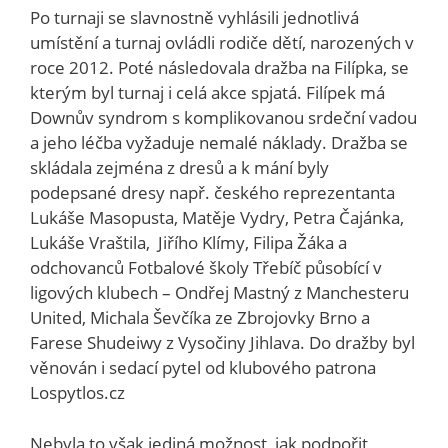
Po turnaji se slavnostně vyhlásili jednotlivá
umístění a turnaj ovládli rodiče dětí, narozených v
roce 2012. Poté následovala dražba na Filípka, se
kterým byl turnaj i celá akce spjatá. Filípek má
Downův syndrom s komplikovanou srdeční vadou
a jeho léčba vyžaduje nemalé náklady. Dražba se
skládala zejména z dresů a k mání byly
podepsané dresy např. českého reprezentanta
Lukáše Masopusta, Matěje Vydry, Petra Čajánka,
Lukáše Vraštila, Jiřího Klímy, Filipa Žáka a
odchovanců Fotbalové školy Třebíč působící v
ligových klubech – Ondřej Mastný z Manchesteru
United, Michala Ševčíka ze Zbrojovky Brno a
Farese Shudeiwy z Vysočiny Jihlava. Do dražby byl
věnován i sedací pytel od klubového patrona
Lospytlos.cz
Nebyla to však jediná možnost, jak podpořit