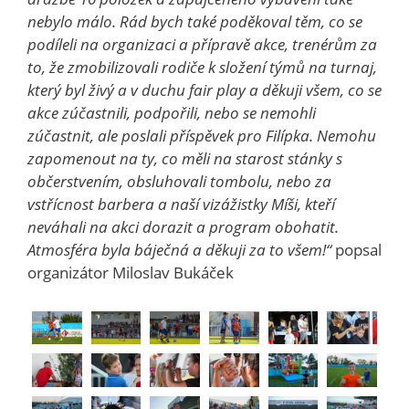
nebylo málo. Rád bych také poděkoval těm, co se
podíleli na organizaci a přípravě akce, trenérům za
to, že zmobilizovali rodiče k složení týmů na turnaj,
který byl živý a v duchu fair play a děkuji všem, co se
akce zúčastnili, podpořili, nebo se nemohli
zúčastnit, ale poslali příspěvek pro Filípka. Nemohu
zapomenout na ty, co měli na starost stánky s
občerstvením, obsluhovali tombolu, nebo za
vstřícnost barbera a naší vizážistky Míši, kteří
neváhali na akci dorazit a program obohatit.
Atmosféra byla báječná a děkuji za to všem!“
popsal
organizátor Miloslav Bukáček