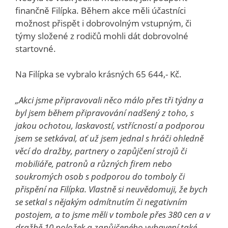
finančně Filípka. Během akce měli účastníci
možnost přispět i dobrovolným vstupným, či
týmy složené z rodičů mohli dát dobrovolné
startovné.
Na Filípka se vybralo krásných 65 644,- Kč.
„Akci jsme připravovali něco málo přes tři týdny a
byl jsem během připravování nadšený z toho, s
jakou ochotou, laskavostí, vstřícností a podporou
jsem se setkával, ať už jsem jednal s hráči ohledně
věcí do dražby, partnery o zapůjčení strojů či
mobiliáře, patronů a různých firem nebo
soukromých osob s podporou do tomboly či
přispění na Filípka. Vlastně si neuvědomuji, že bych
se setkal s nějakým odmítnutím či negativním
postojem, a to jsme měli v tombole přes 380 cen a v
dražbě 10 položek a zapůjčeného vybavení také