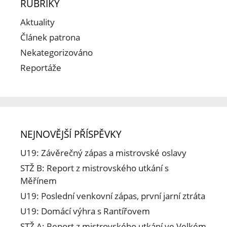
RUBRIKY
Aktuality
Článek patrona
Nekategorizováno
Reportáže
NEJNOVĚJŠÍ PŘÍSPĚVKY
U19: Závěrečný zápas a mistrovské oslavy
STŽ B: Report z mistrovského utkání s
Měřínem
U19: Poslední venkovní zápas, první jarní ztráta
U19: Domácí výhra s Rantířovem
STŽ A: Report z mistrovského utkání ve Velkém