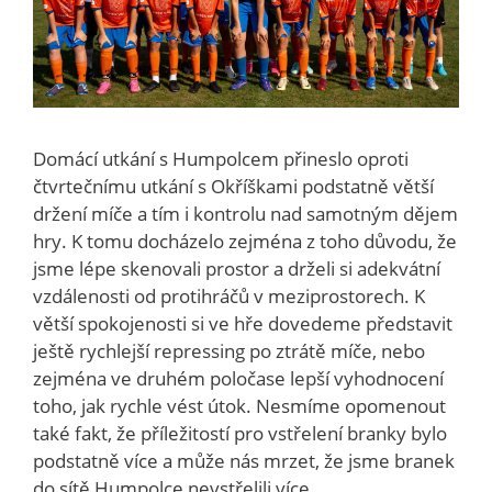
Domácí utkání s Humpolcem přineslo oproti
čtvrtečnímu utkání s Okříškami podstatně větší
držení míče a tím i kontrolu nad samotným dějem
hry. K tomu docházelo zejména z toho důvodu, že
jsme lépe skenovali prostor a drželi si adekvátní
vzdálenosti od protihráčů v meziprostorech. K
větší spokojenosti si ve hře dovedeme představit
ještě rychlejší repressing po ztrátě míče, nebo
zejména ve druhém poločase lepší vyhodnocení
toho, jak rychle vést útok. Nesmíme opomenout
také fakt, že příležitostí pro vstřelení branky bylo
podstatně více a může nás mrzet, že jsme branek
do sítě Humpolce nevstřelili více.