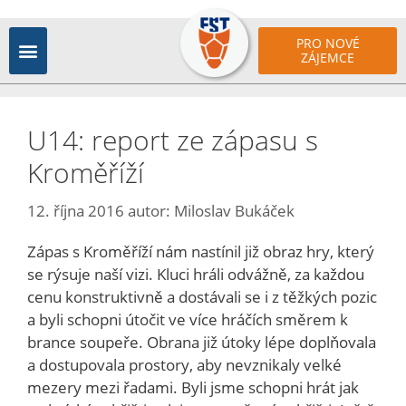
PRO NOVÉ
ZÁJEMCE
U14: report ze zápasu s
Kroměříží
12. října 2016
autor:
Miloslav Bukáček
Zápas s Kroměříží nám nastínil již obraz hry, který
se rýsuje naší vizi. Kluci hráli odvážně, za každou
cenu konstruktivně a dostávali se i z těžkých pozic
a byli schopni útočit ve více hráčích směrem k
brance soupeře. Obrana již útoky lépe doplňovala
a dostupovala prostory, aby nevznikaly velké
mezery mezi řadami. Byli jsme schopni hrát jak