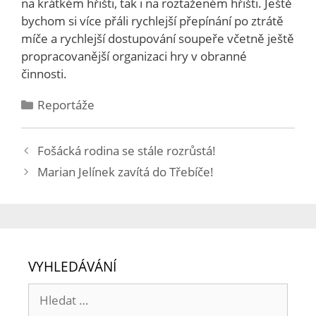
na krátkém hřišti, tak i na roztaženém hřišti. Ještě
bychom si více přáli rychlejší přepínání po ztrátě
míče a rychlejší dostupování soupeře včetně ještě
propracovanější organizaci hry v obranné
činnosti.
Reportáže
Fošácká rodina se stále rozrůstá!
Marian Jelínek zavítá do Třebíče!
VYHLEDÁVÁNÍ