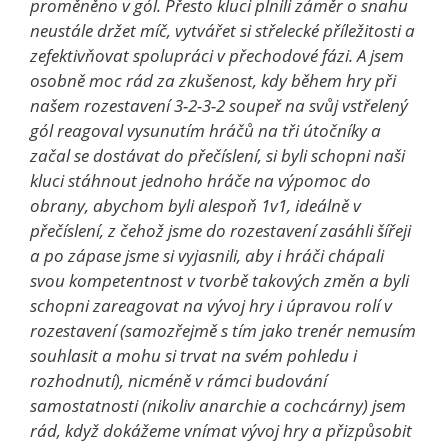
proměněno v gól. Přesto kluci plnili záměr o snahu
neustále držet míč, vytvářet si střelecké příležitosti a
zefektivňovat spolupráci v přechodové fázi. A jsem
osobně moc rád za zkušenost, kdy během hry při
našem rozestavení 3-2-3-2 soupeř na svůj vstřelený
gól reagoval vysunutím hráčů na tři útočníky a
začal se dostávat do přečíslení, si byli schopni naši
kluci stáhnout jednoho hráče na výpomoc do
obrany, abychom byli alespoň 1v1, ideálně v
přečíslení, z čehož jsme do rozestavení zasáhli šířeji
a po zápase jsme si vyjasnili, aby i hráči chápali
svou kompetentnost v tvorbě takových změn a byli
schopni zareagovat na vývoj hry i úpravou rolí v
rozestavení (samozřejmě s tím jako trenér nemusím
souhlasit a mohu si trvat na svém pohledu i
rozhodnutí), nicméně v rámci budování
samostatnosti (nikoliv anarchie a cochcárny) jsem
rád, když dokážeme vnímat vývoj hry a přizpůsobit