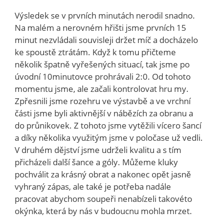
Výsledek se v prvních minutách nerodil snadno.
Na malém a nerovném hřišti jsme prvních 15
minut nezvládali souvisleji držet míč a docházelo
ke spoustě ztrátám. Když k tomu přičteme
několik špatně vyřešených situací, tak jsme po
úvodní 10minutovce prohrávali 2:0. Od tohoto
momentu jsme, ale začali kontrolovat hru my.
Zpřesnili jsme rozehru ve výstavbě a ve vrchní
části jsme byli aktivnější v nábězích za obranu a
do průnikovek. Z tohoto jsme vytěžili vícero šancí
a díky několika využitým jsme v poločase už vedli.
V druhém dějství jsme udrželi kvalitu a s tím
přicházeli další šance a góly. Můžeme kluky
pochválit za krásný obrat a nakonec opět jasně
vyhraný zápas, ale také je potřeba nadále
pracovat abychom soupeři nenabízeli takovéto
okýnka, která by nás v budoucnu mohla mrzet.