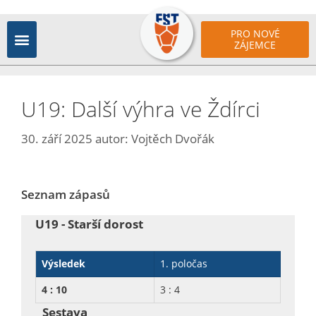
PRO NOVÉ
ZÁJEMCE
U19: Další výhra ve Ždírci
30. září 2025
autor:
Vojtěch Dvořák
Seznam zápasů
U19 - Starší dorost
Výsledek
1. poločas
4 : 10
3 : 4
Sestava