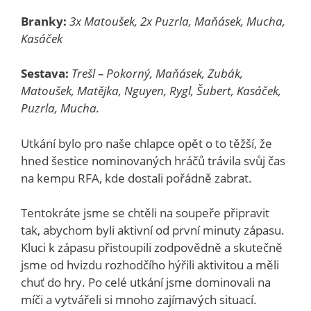
Branky:
3x Matoušek, 2x Puzrla, Maňásek, Mucha,
Kasáček
Sestava:
Trešl – Pokorný, Maňásek, Zubák,
Matoušek, Matějka, Nguyen, Rygl, Šubert, Kasáček,
Puzrla, Mucha.
Utkání bylo pro naše chlapce opět o to těžší, že
hned šestice nominovaných hráčů trávila svůj čas
na kempu RFA, kde dostali pořádně zabrat.
Tentokráte jsme se chtěli na soupeře připravit
tak, abychom byli aktivní od první minuty zápasu.
Kluci k zápasu přistoupili zodpovědně a skutečně
jsme od hvizdu rozhodčího hýřili aktivitou a měli
chuť do hry. Po celé utkání jsme dominovali na
míči a vytvářeli si mnoho zajímavých situací.