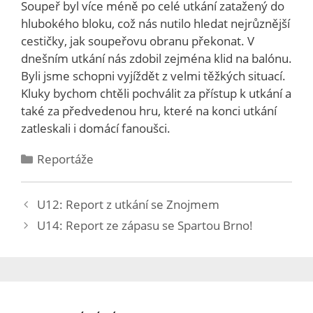
Soupeř byl více méně po celé utkání zatažený do
hlubokého bloku, což nás nutilo hledat nejrůznější
cestičky, jak soupeřovu obranu překonat. V
dnešním utkání nás zdobil zejména klid na balónu.
Byli jsme schopni vyjíždět z velmi těžkých situací.
Kluky bychom chtěli pochválit za přístup k utkání a
také za předvedenou hru, které na konci utkání
zatleskali i domácí fanoušci.
Reportáže
U12: Report z utkání se Znojmem
U14: Report ze zápasu se Spartou Brno!