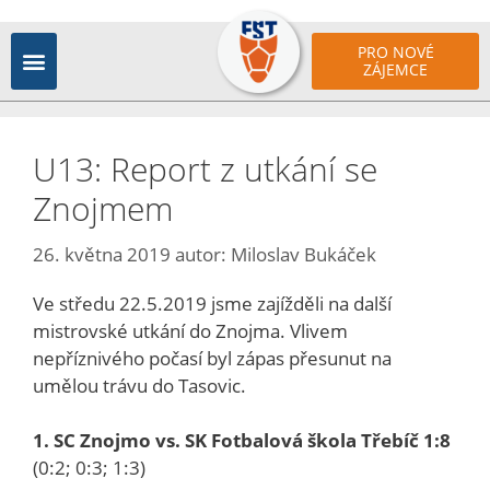
PRO NOVÉ
ZÁJEMCE
U13: Report z utkání se
Znojmem
26. května 2019
autor:
Miloslav Bukáček
Ve středu 22.5.2019 jsme zajížděli na další
mistrovské utkání do Znojma. Vlivem
nepříznivého počasí byl zápas přesunut na
umělou trávu do Tasovic.
1. SC Znojmo vs. SK Fotbalová škola Třebíč 1:8
(0:2; 0:3; 1:3)