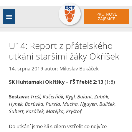
PRO NOVÉ
ZÁJEMCE
U14: Report z přátelského
utkání staršími žáky Okříšek
14. srpna 2019
autor:
Miloslav Bukáček
SK Huhtamaki Okříšky – FŠ Třebíč 2:13
(1:8)
Sestava:
Trešl, Kučerňák, Rygl, Bulant, Zubák,
Hynek, Borůvka, Purzla, Mucha, Nguyen, Buliček,
Šubert, Kasáček, Matějka, Kryštof
Do utkání jsme šli s cílem vstřelit co nejvíce