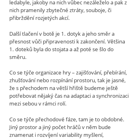
ledabyle, jakoby na nich vůbec nezáleželo a pak z
nich pramenily zbytečné ztráty, souboje, či
přibrždění rozjetých akcí.
Další tlačení v botě je 1. dotyk a jeho směr a
přesnost vůči připravenosti k zakončení. Většina
1. doteků byla do stojata a až poté se šlo do
směru.
Co se týče organizace hry – zajišťování, přebírání,
zhušťování nebo rozpínání prostoru, tak je jasné,
že s přechodem na větší hřiště budeme ještě
potřebovat nějaký čas na adaptaci a synchronizaci
mezi sebou v rámci rolí.
Co se týče přechodové fáze, tam je to obdobné.
Jiný prostor a jiný počet hráčů v něm bude
znamenat i rozvíjení variability myšlení,