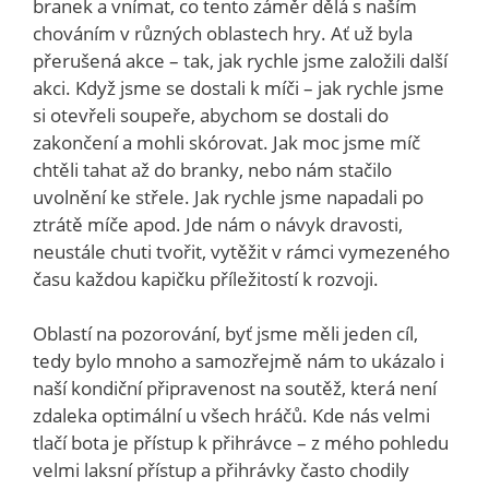
branek a vnímat, co tento záměr dělá s naším
chováním v různých oblastech hry. Ať už byla
přerušená akce – tak, jak rychle jsme založili další
akci. Když jsme se dostali k míči – jak rychle jsme
si otevřeli soupeře, abychom se dostali do
zakončení a mohli skórovat. Jak moc jsme míč
chtěli tahat až do branky, nebo nám stačilo
uvolnění ke střele. Jak rychle jsme napadali po
ztrátě míče apod. Jde nám o návyk dravosti,
neustále chuti tvořit, vytěžit v rámci vymezeného
času každou kapičku příležitostí k rozvoji.
Oblastí na pozorování, byť jsme měli jeden cíl,
tedy bylo mnoho a samozřejmě nám to ukázalo i
naší kondiční připravenost na soutěž, která není
zdaleka optimální u všech hráčů. Kde nás velmi
tlačí bota je přístup k přihrávce – z mého pohledu
velmi laksní přístup a přihrávky často chodily