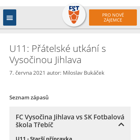
PRO NOVÉ
ZÁJEMCE
U11: Přátelské utkání s
Vysočinou Jihlava
7. června 2021
autor:
Miloslav Bukáček
Seznam zápasů
FC Vysočina Jihlava vs SK Fotbalová
škola Třebíč
U11 - Starší přípravka