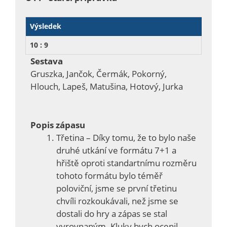
Výsledek
10 : 9
Sestava
Gruszka, Jančok, Čermák, Pokorný,
Hlouch, Lapeš, Matušina, Hotový, Jurka
Popis zápasu
Třetina – Díky tomu, že to bylo naše
druhé utkání ve formátu 7+1 a
hřiště oproti standartnímu rozměru
tohoto formátu bylo téměř
poloviční, jsme se první třetinu
chvíli rozkoukávali, než jsme se
dostali do hry a zápas se stal
vyrovnaným. Kluky bych ocenil